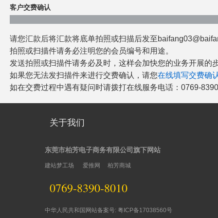
客户交费确认
请您汇款后将汇款将底单拍照或扫描后发至baifang03@baifang.
拍照或扫描件请务必注明您的会员编号和用途。
发送拍照或扫描件请务必及时，这样会加快您的业务开展的
如果您无法发扫描件来进行交费确认，请您
在线填写交费确
如在交费过程中遇有疑问时请拨打在线服务电话：
0769-839
关于我们
东莞市柏芳电子商务有限公司旗下网站
建站梦工场
爱推网
柏芳商城
0769-8390-8010
中华人民共和国网站备案号: 粤ICP备17038560号