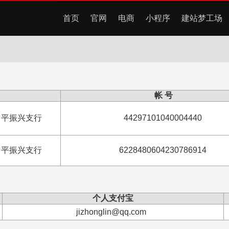
首页
官网
电商
小程序
建站梦工场
帐 号
常平振兴支行
44297101040004440
常平振兴支行
6228480604230786914
个人支付宝
jizhonglin@qq.com