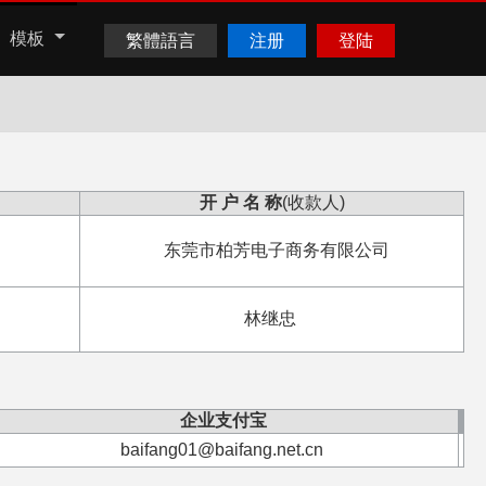
模板
繁體語言
注册
登陆
开 户 名 称
(收款人)
东莞市柏芳电子商务有限公司
林继忠
企业支付宝
baifang01@baifang.net.cn