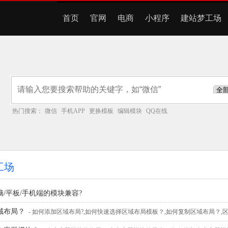
首页
官网
电商
小程序
建站梦工场
|
热门搜索：
微信
手机APP
更换模板
编辑模块
QQ在线
工场
/平板/手机端的模块兼容?
域布局？
- 如何添加区域布局?,如何快速选择区域布局模板？,如何复制区域布局？,