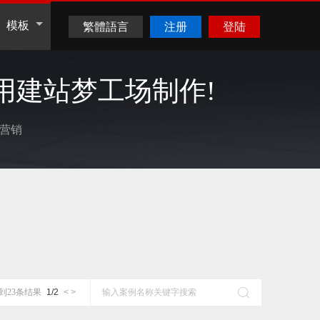
模板
繁體語言
注册
登陆
用建站梦工场制作!
”营销
到
23
条结果
1
/
2
<
>