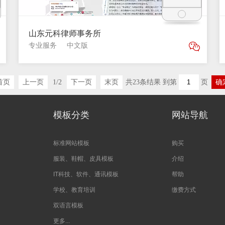
山东元科律师事务所
专业服务
中文版
首页
上一页
1
/
2
下一页
末页
共
23
条结果 到第
页
确
模板分类
网站导航
标准网站模板
购买
服装、鞋帽、皮具模板
介绍
IT科技、软件、通讯模板
帮助
学校、教育培训
缴费方式
双语言模板
更多...